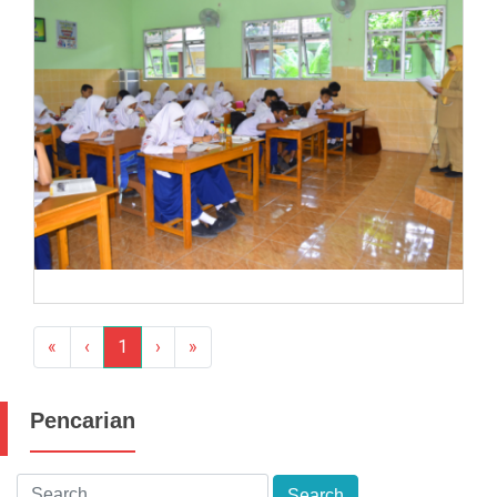
«
‹
1
›
»
Pencarian