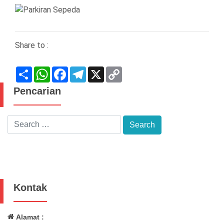
Share to :
Share
WhatsApp
Facebook
Telegram
X
Copy
Link
Pencarian
Kontak
Alamat :