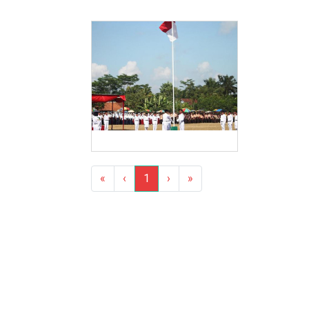
«
‹
1
›
»