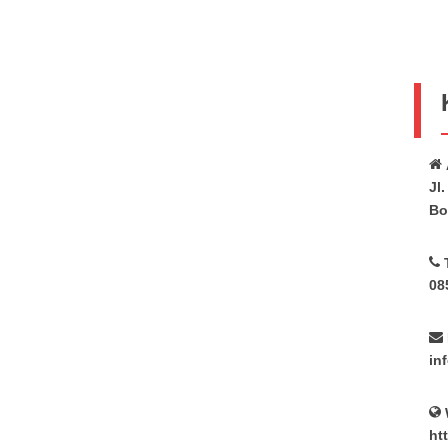
Jl
Bo
08
in
ht