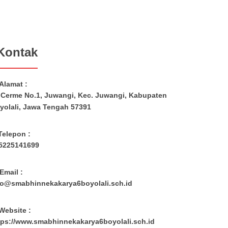
Kontak
Alamat :
. Cerme No.1, Juwangi, Kec. Juwangi, Kabupaten
yolali, Jawa Tengah 57391
Telepon :
5225141699
Email :
fo@smabhinnekakarya6boyolali.sch.id
Website :
tps://www.smabhinnekakarya6boyolali.sch.id