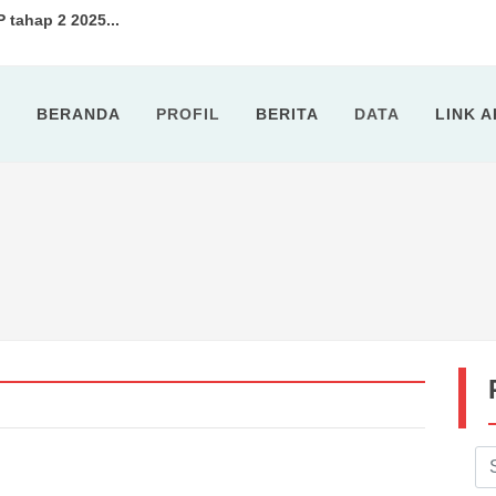
tahap 2 2025...
..
 1 Tahun2026 , bulan Januari...
BERANDA
PROFIL
BERITA
DATA
LINK 