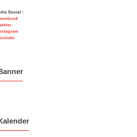
dia Sosial :
acebook
witter
nstagram
outube
Banner
Kalender