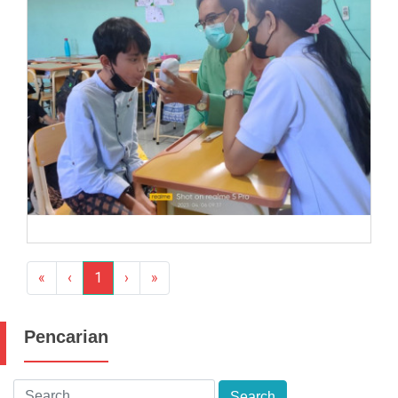
«
‹
1
›
»
Pencarian