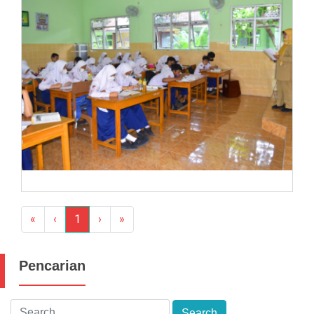
«
‹
1
›
»
Pencarian